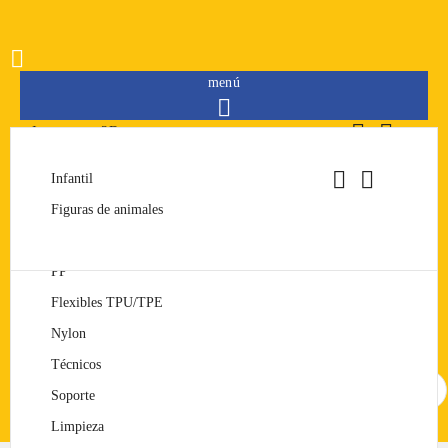

menú



Impresoras 3D


Filamentos


FDM
PLA
Infantil
Resinas
Consumibles
SLA
PET/PETG
Figuras de animales
Merchandising
ABS


Modelos impresos
PP
Iniciar sesión
Flexibles TPU/TPE
Iniciar sesión
Nylon
Técnicos
Buscar
Soporte
Limpieza