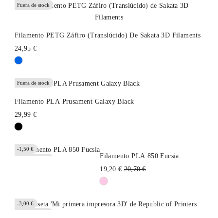
Fuera de stock
Filamento PETG Záfiro (Translúcido) De Sakata 3D Filaments
24,95 €
Fuera de stock
Filamento PLA Prusament Galaxy Black
29,99 €
-1,50 €
Filamento PLA 850 Fucsia
Fuera de stock
Precio
19,20 €
20,70 €
habitual
-3,00 €
Fuera de stock