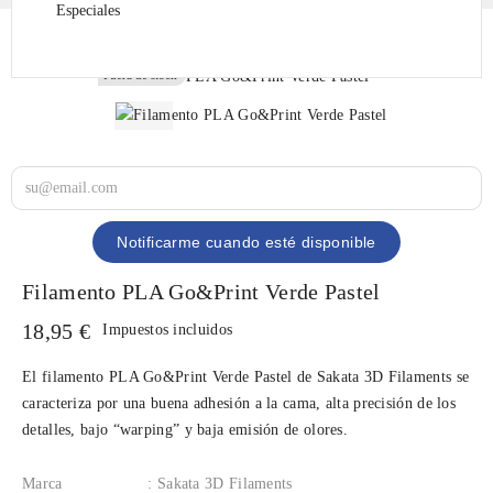
Especiales
Fuera de stock
Fuera de stock
Notificarme cuando esté disponible
Filamento PLA Go&Print Verde Pastel
18,95 €
Impuestos incluidos
El filamento PLA Go&Print Verde Pastel de Sakata 3D Filaments se
caracteriza por una buena adhesión a la cama, alta precisión de los
detalles, bajo “warping” y baja emisión de olores.
Marca
: Sakata 3D Filaments