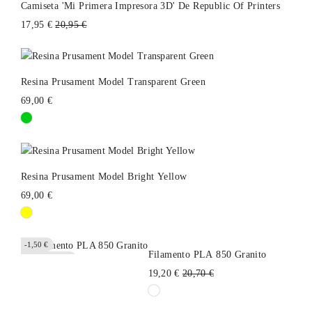
Camiseta 'Mi Primera Impresora 3D' De Republic Of Printers
Precio
17,95 €
20,95 €
habitual
Resina Prusament Model Transparent Green
69,00 €
Resina Prusament Model Bright Yellow
69,00 €
-1,50 €
Filamento PLA 850 Granito
Fuera de stock
Precio
19,20 €
20,70 €
habitual