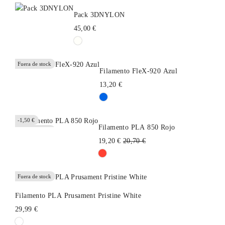
Pack 3DNYLON
45,00 €
Fuera de stock
Filamento FleX-920 Azul
13,20 €
-1,50 €
Filamento PLA 850 Rojo
Fuera de stock
Precio
19,20 €
20,70 €
habitual
Fuera de stock
Filamento PLA Prusament Pristine White
29,99 €