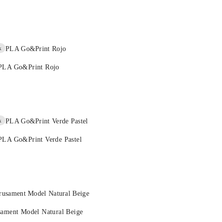
k
 PLA Go&Print Rojo
k
PLA Go&Print Verde Pastel
sament Model Natural Beige