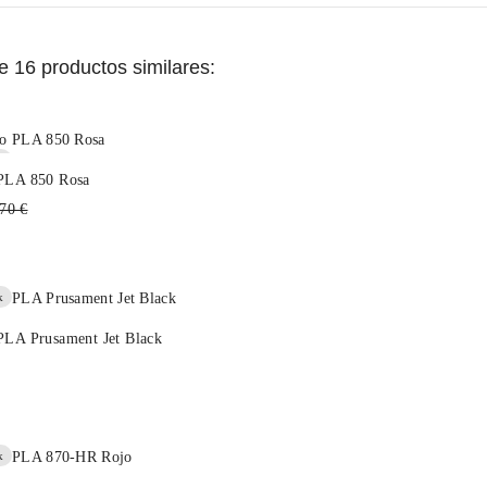
 16 productos similares:
k
 PLA 850 Rosa
cio
70 €
itual
k
PLA Prusament Jet Black
k