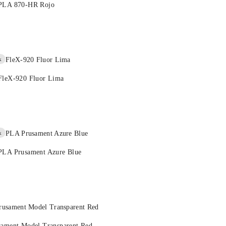
 PLA 870-HR Rojo
k
FleX-920 Fluor Lima
k
PLA Prusament Azure Blue
sament Model Transparent Red