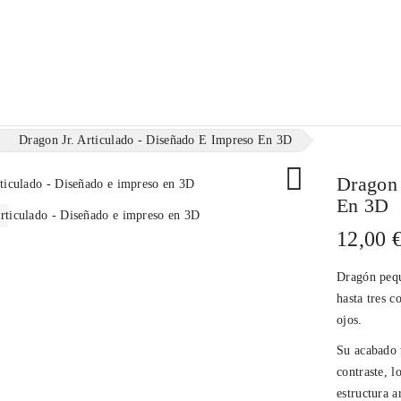
ilamentos
Resinas
Consumibles
Merchandising
Dragon Jr. Articulado - Diseñado E Impreso En 3D

Dragon 
En 3D
12,00 
Dragón pequ
hasta tres c
ojos.
Su acabado 
contraste, l
estructura a