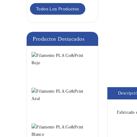
Todos Los Productos
Productos Destacados
Filamento
PLA
Go&Print
Rojo
18,95 €
Filamento
Descripci
PLA
Go&Print
Azul
Fabricado 
18,95 €
Filamento
PLA