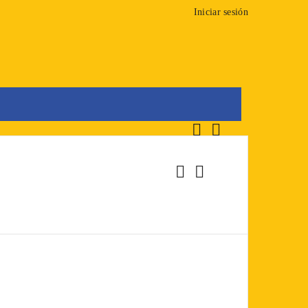
Iniciar sesión








0
Carrito
Buscar