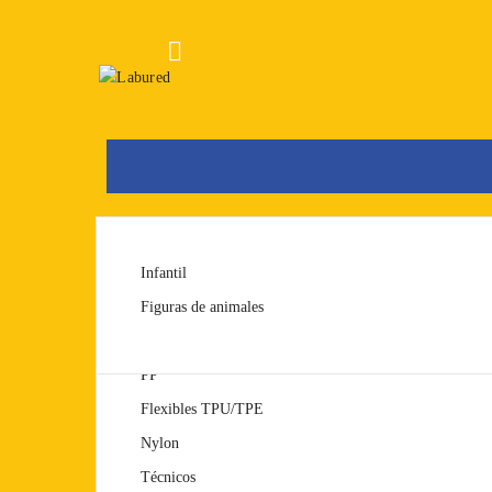

FDM
PLA
Infantil
SLA
PET/PETG
Figuras de animales
ABS
PP
Flexibles TPU/TPE
Nylon
Técnicos