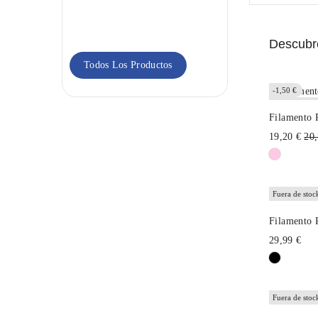
Go&Print
Blanco
18,95 €
Descubre
Todos Los Productos
-1,50 €
Fuera de stoc
Filamento
Pre
19,20 €
20,
hab
Fuera de stoc
Filamento 
29,99 €
Fuera de stoc