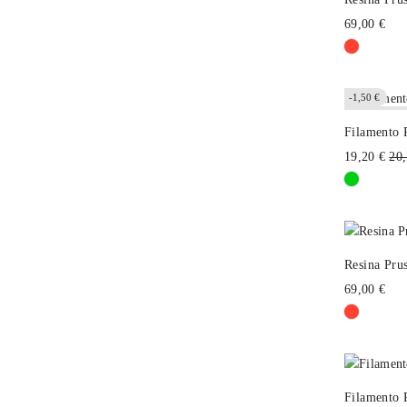
69,00 €
-1,50 €
Fuera de stoc
Filamento 
Pre
19,20 €
20,
hab
Resina Pr
69,00 €
Filamento 