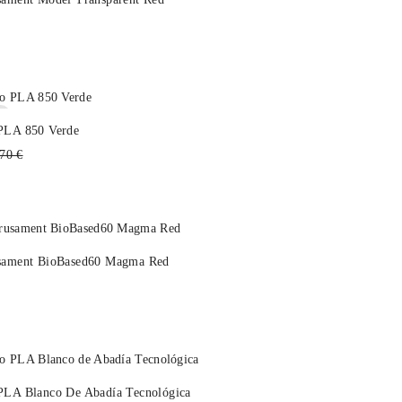
k
PLA 850 Verde
cio
70 €
itual
usament BioBased60 Magma Red
PLA Blanco De Abadía Tecnológica