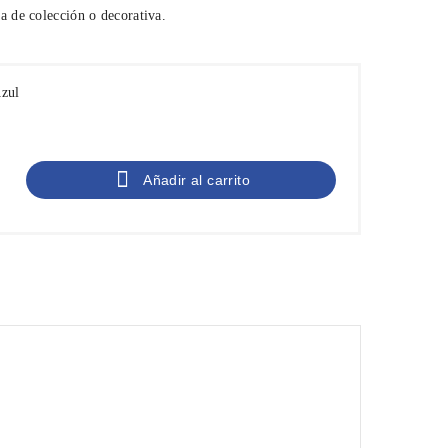
a de colección o decorativa.
Azul

Añadir al carrito