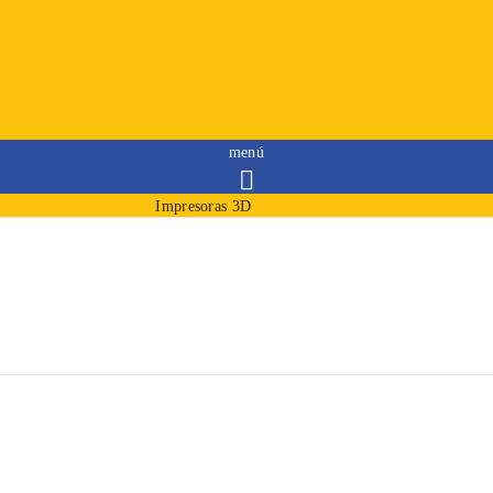
menú

Impresoras 3D
Filamentos
Resinas
Consumibles
Merchandising
Modelos impresos
Iniciar sesión
Iniciar sesión
Iniciar sesión