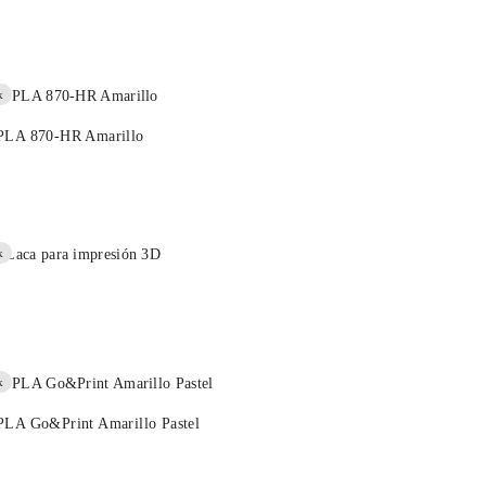
k
 PLA 870-HR Amarillo
k
k
PLA Go&Print Amarillo Pastel