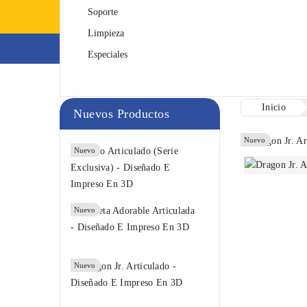
Soporte
Limpieza
Impresoras 3D
F
Especiales
Inicio
Nuevos Productos
Nuevo
Nuevo
Pulpo
Nuevo
Articulado...
3,00 €
Mofeta
Nuevo
Adorable...
7,00 €
Dragon Jr.
Nuevo
Articulado...
12,00 €