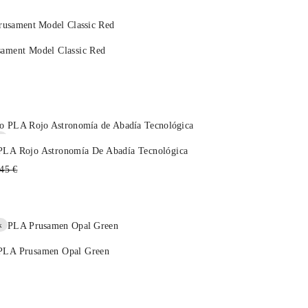
sament Model Classic Red
k
PLA Rojo Astronomía De Abadía Tecnológica
cio
45 €
itual
k
 PLA Prusamen Opal Green