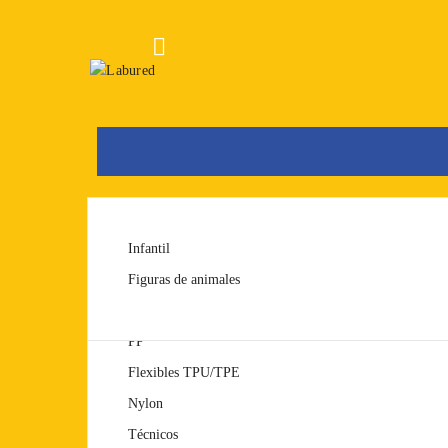

FDM
PLA
Infantil
SLA
PET/PETG
Figuras de animales
ABS
PP
Flexibles TPU/TPE
Nylon
Técnicos