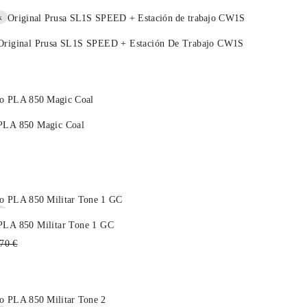
k
Original Prusa SL1S SPEED + Estación De Trabajo CW1S
PLA 850 Magic Coal
k
PLA 850 Militar Tone 1 GC
cio
70 €
itual