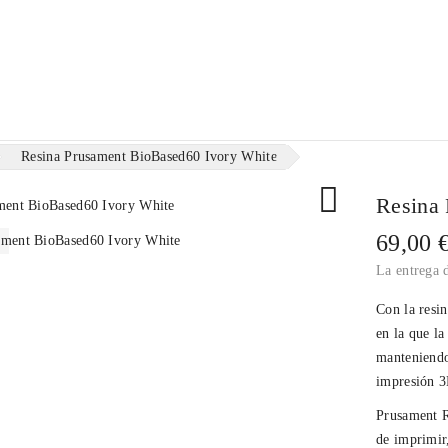
ilamentos
Resinas
Consumibles
Merchandising
Resina Prusament BioBased60 Ivory White

Resina 
69,00 
La entrega d
Con la resi
en la que la
manteniendo 
impresión 3
Prusament 
de imprimir,