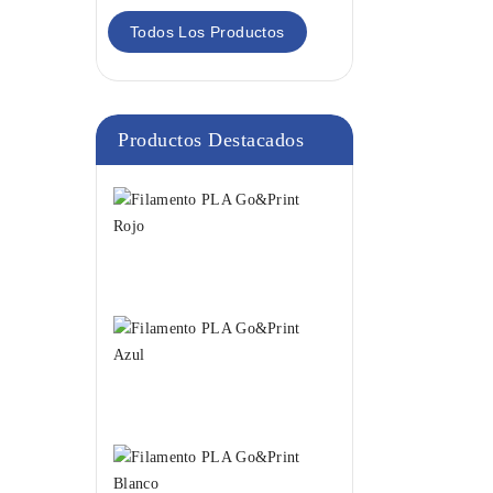
Todos Los Productos
Productos Destacados
Filamento
PLA
Go&Print
Rojo
18,95 €
Filamento
PLA
Go&Print
Azul
18,95 €
Filamento
PLA