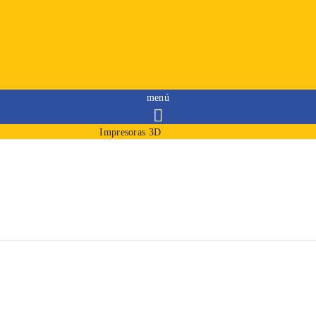
menú

Impresoras 3D
Filamentos
Resinas
Consumibles
Merchandising
Modelos impresos
Iniciar sesión
Iniciar sesión
Iniciar sesión