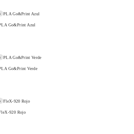
k
 PLA Go&Print Azul
k
 PLA Go&Print Verde
k
FleX-920 Rojo