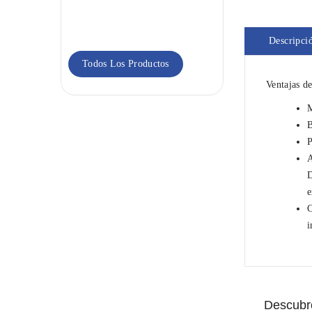
Go&Print
Blanco
18,95 €
Descripci
Todos Los Productos
Ventajas d
M
B
P
A
D
e
C
i
Descubre