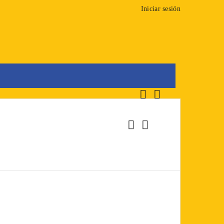
Iniciar sesión








0
Carrito
Buscar