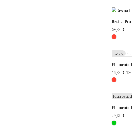
Resina Pru
69,00 €
-1,45 €
Fuera de stoc
Filamento 
Pre
18,00 €
19,
hab
Fuera de stoc
Filamento
29,99 €