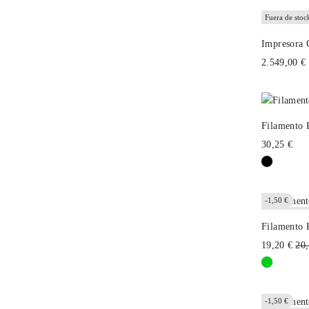
Fuera de stoc
Impresora 
2.549,00 €
Filamento 
30,25 €
-1,50 €
Fuera de stoc
Filamento 
Pre
19,20 €
20,
hab
-1,50 €