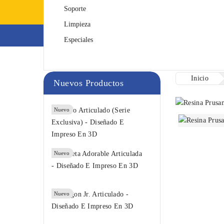
Soporte
Limpieza
Impresoras 3D
F
Especiales
Inicio
Nuevos Productos
Pulpo
Nuevo
Articulado...
3,00 €
Mofeta
Nuevo
Adorable...
7,00 €
Dragon Jr.
Nuevo
Articulado...
12,00 €