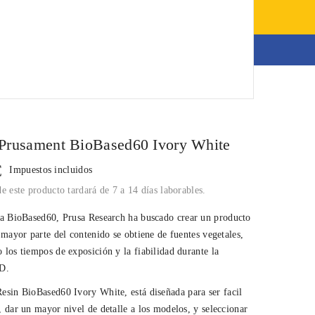
0,00 €
Modelos impresos
Prusament BioBased60 Ivory White
€
Impuestos incluidos
e este producto tardará de 7 a 14 días laborables.
na
BioBased60
, Prusa Research ha buscado crear un producto
 mayor parte del contenido se obtiene de fuentes vegetales,
los tiempos de exposición y la fiabilidad durante la
D.
Resin
BioBased60 Ivory White
, está diseñada para ser facil
 dar un mayor nivel de detalle a los modelos, y seleccionar