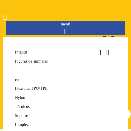

menú



Impresoras 3D


Filamentos


FDM
PLA
Infantil
Resinas
Consumibles
SLA
PET/PETG
Figuras de animales
Merchandising
ABS


Modelos impresos
PP
Iniciar sesión
Flexibles TPU/TPE
Iniciar sesión
Nylon
Técnicos
Buscar
Soporte
Limpieza