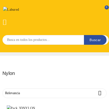
0

Buscar
Nylon

Relevancia