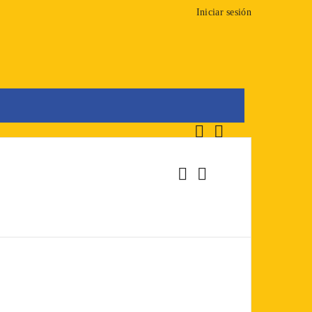
Iniciar sesión








0
Carrito
Buscar