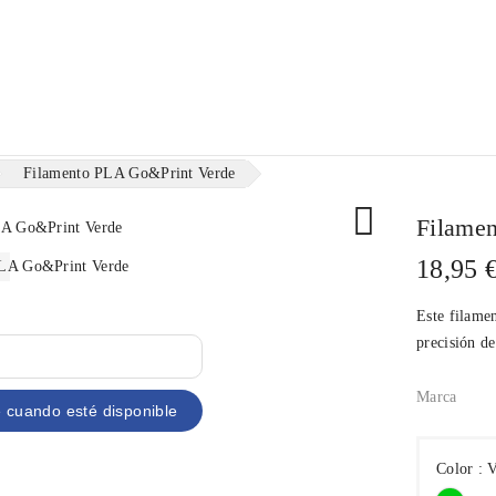
ilamentos
Resinas
Consumibles
Merchandising
Filamento PLA Go&Print Verde

Filame
18,95 
Este filamen
precisión de
Marca
e cuando esté disponible
Color : 
Verd