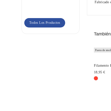
Go&Print
Fabricado
Blanco
18,95 €
Todos Los Productos
También 
Fuera de stoc
Filamento
18,95 €