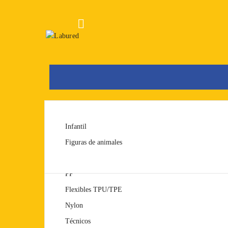

FDM
PLA
Infantil
SLA
PET/PETG
Figuras de animales
ABS
PP
Flexibles TPU/TPE
Nylon
Técnicos