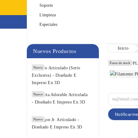
Soporte
Limpieza
Impresoras 3D
F
Especiales
Inicio
Nuevos Productos
Fuera de stock
Fuera de stock
Pulpo
Nuevo
Articulado...
3,00 €
Mofeta
Nuevo
Adorable...
7,00 €
Notificarm
Dragon Jr.
Nuevo
Articulado...
12,00 €