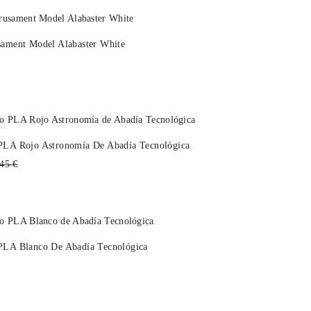
sament Model Alabaster White
k
PLA Rojo Astronomía De Abadía Tecnológica
cio
45 €
itual
PLA Blanco De Abadía Tecnológica