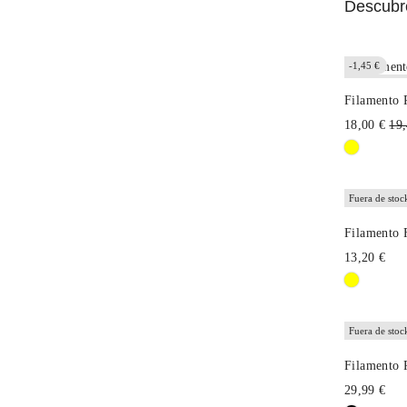
Descubre
-1,45 €
Fuera de stoc
Filamento 
Pre
18,00 €
19,
hab
Fuera de stoc
Filamento 
13,20 €
Fuera de stoc
Filamento 
29,99 €