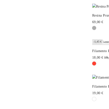
Resina Pru
69,00 €
-1,45 €
Fuera de stoc
Filamento 
Pre
18,00 €
19,
hab
Filamento 
19,00 €