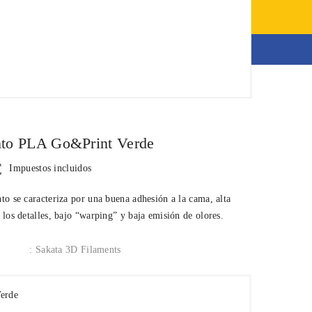
0,00 €
Modelos impresos
nto PLA Go&Print Verde
€
Impuestos incluidos
to se caracteriza por una buena adhesión a la cama, alta
 los detalles, bajo “warping” y baja emisión de olores.
: Sakata 3D Filaments
Verde
e