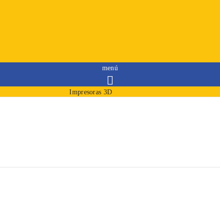
menú

Impresoras 3D
Filamentos
Resinas
Consumibles
Merchandising
Modelos impresos
Iniciar sesión
Iniciar sesión
Iniciar sesión