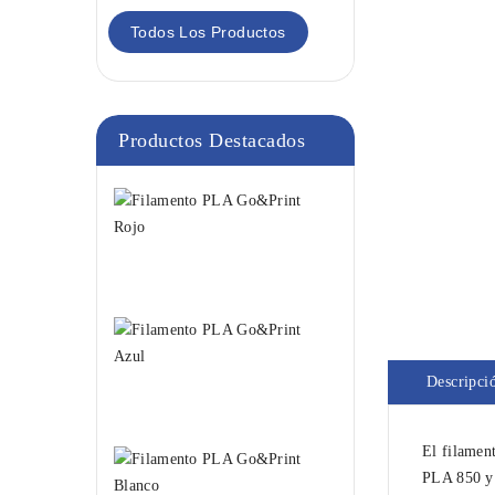
Todos Los Productos
Productos Destacados
Filamento
PLA
Go&Print
Rojo
18,95 €
Filamento
PLA
Go&Print
Descripci
Azul
18,95 €
El filamen
Filamento
PLA
PLA 850 y 