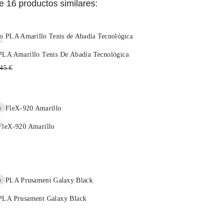
 16 productos similares:
k
PLA Amarillo Tenis De Abadía Tecnológica
cio
45 €
itual
k
FleX-920 Amarillo
k
PLA Prusament Galaxy Black