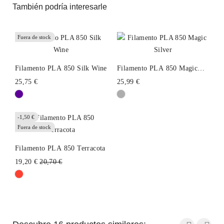
También podría interesarle
Fuera de stock
Filamento PLA 850 Silk Wine
Filamento PLA 850 Magic
Silver
25,75 €
25,99 €
-1,50 €
Fuera de stock
Filamento PLA 850 Terracota
Precio
19,20 €
20,70 €
habitual