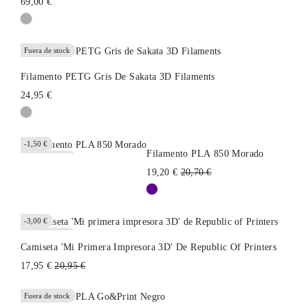
69,00 €
Fuera de stock
Filamento PETG Gris De Sakata 3D Filaments
24,95 €
-1,50 €
Filamento PLA 850 Morado
Fuera de stock
Precio
19,20 €
20,70 €
habitual
-3,00 €
Fuera de stock
Camiseta 'Mi Primera Impresora 3D' De Republic Of Printers
Precio
17,95 €
20,95 €
habitual
Fuera de stock