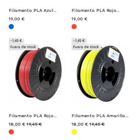
Filamento PLA Azul
Filamento PLA Rojo
Arlanzón De Abadía
Riblanza De Abadía
19,00 €
19,00 €
Tecnológica
Tecnológica
-1,45 €
-1,45 €
Fuera de stock
Fuera de stock
Filamento PLA Rojo
Filamento PLA Amarillo
Astronomía De Abadía
Tenis De Abadía
Precio
Precio
18,00 €
19,45 €
18,00 €
19,45 €
Tecnológica
Tecnológica
habitual
habitual